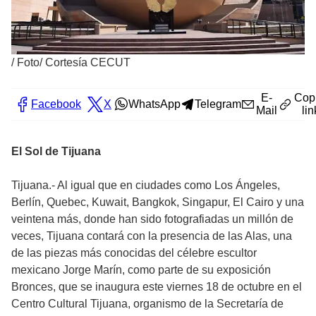
/
Foto/ Cortesía CECUT
E-
Cop
Facebook
X
WhatsApp
Telegram
Mail
lin
El Sol de Tijuana
Tijuana.- Al igual que en ciudades como Los Ángeles,
Berlín, Quebec, Kuwait, Bangkok, Singapur, El Cairo y una
veintena más, donde han sido fotografiadas un millón de
veces, Tijuana contará con la presencia de las Alas, una
de las piezas más conocidas del célebre escultor
mexicano Jorge Marín, como parte de su exposición
Bronces, que se inaugura este viernes 18 de octubre en el
Centro Cultural Tijuana, organismo de la Secretaría de