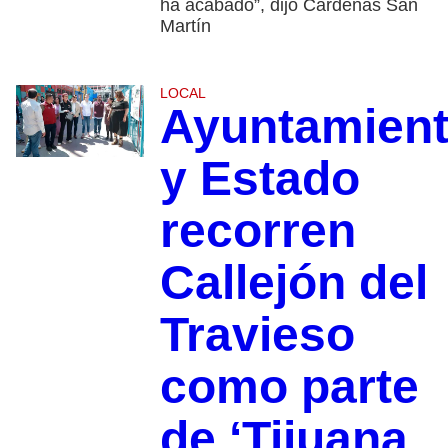
ha acabado”, dijo Cárdenas San
Martín
LOCAL
Ayuntamien
y Estado
recorren
Callejón del
Travieso
como parte
de ‘Tijuana