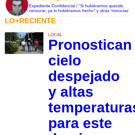
Expediente Confidencial / “Si hubiéramos querido
censurar, ya lo hubiéramos hecho” y otras ‘minucias’
LO+RECIENTE
LOCAL
Pronostican
cielo
despejado
y altas
temperatura
para este