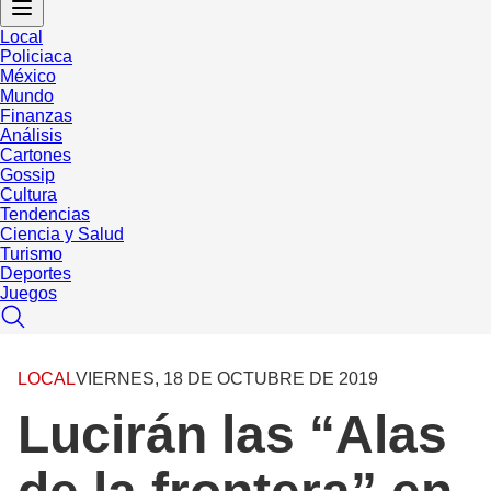
Local
Policiaca
México
Mundo
Finanzas
Análisis
Cartones
Gossip
Cultura
Tendencias
Ciencia y Salud
Turismo
Deportes
Juegos
LOCAL
VIERNES, 18 DE OCTUBRE DE 2019
Lucirán las “Alas