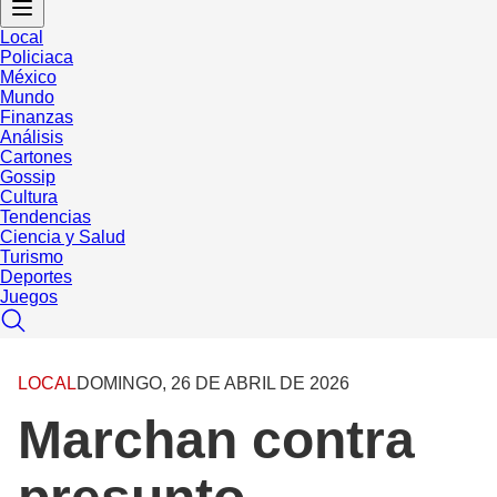
Local
Policiaca
México
Mundo
Finanzas
Análisis
Cartones
Gossip
Cultura
Tendencias
Ciencia y Salud
Turismo
Deportes
Juegos
LOCAL
DOMINGO, 26 DE ABRIL DE 2026
Marchan contra