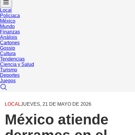
Local
Policiaca
México
Mundo
Finanzas
Análisis
Cartones
Gossip
Cultura
Tendencias
Ciencia y Salud
Turismo
Deportes
Juegos
LOCAL
JUEVES, 21 DE MAYO DE 2026
México atiende