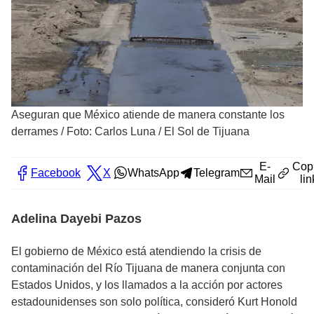
Aseguran que México atiende de manera constante los
derrames
/
Foto: Carlos Luna / El Sol de Tijuana
E-
Cop
Facebook
X
WhatsApp
Telegram
Mail
lin
Adelina Dayebi Pazos
El gobierno de México está atendiendo la crisis de
contaminación del Río Tijuana de manera conjunta con
Estados Unidos, y los llamados a la acción por actores
estadounidenses son solo política, consideró Kurt Honold