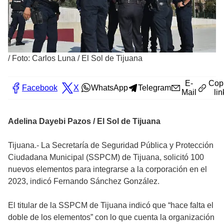
/
Foto: Carlos Luna / El Sol de Tijuana
E-
Cop
Facebook
X
WhatsApp
Telegram
Mail
lin
Adelina Dayebi Pazos / El Sol de Tijuana
Tijuana.- La Secretaría de Seguridad Pública y Protección
Ciudadana Municipal (SSPCM) de Tijuana, solicitó 100
nuevos elementos para integrarse a la corporación en el
2023, indicó Fernando Sánchez González.
El titular de la SSPCM de Tijuana indicó que “hace falta el
doble de los elementos” con lo que cuenta la organización