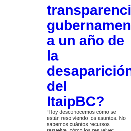
transparenc
gubernamen
a un año de
la
desaparició
del
ItaipBC?
“Hoy desconocemos cómo se
están resolviendo los asuntos. No
sabemos cuántos recursos
resuelve, cómo los resuelve”,