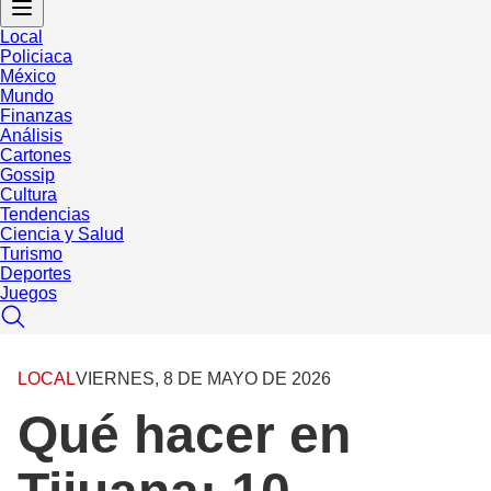
Local
Policiaca
México
Mundo
Finanzas
Análisis
Cartones
Gossip
Cultura
Tendencias
Ciencia y Salud
Turismo
Deportes
Juegos
LOCAL
VIERNES, 8 DE MAYO DE 2026
Qué hacer en