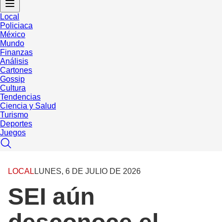
Local
Policiaca
México
Mundo
Finanzas
Análisis
Cartones
Gossip
Cultura
Tendencias
Ciencia y Salud
Turismo
Deportes
Juegos
LOCAL
LUNES, 6 DE JULIO DE 2026
SEI aún