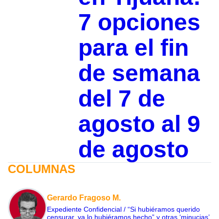
7 opciones
para el fin
de semana
del 7 de
agosto al 9
de agosto
COLUMNAS
Gerardo Fragoso M.
Expediente Confidencial / “Si hubiéramos querido
censurar, ya lo hubiéramos hecho” y otras ‘minucias’