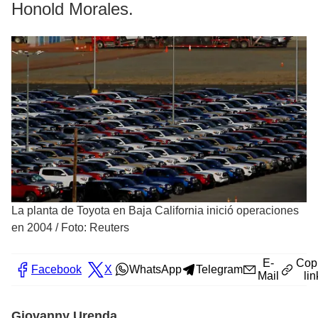
Honold Morales.
La planta de Toyota en Baja California inició operaciones
en 2004
/
Foto: Reuters
E-
Cop
Facebook
X
WhatsApp
Telegram
Mail
lin
Giovanny Urenda