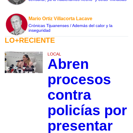
Mario Ortiz Villacorta Lacave
Crónicas Tijuanenses / Además del calor y la
inseguridad
LO+RECIENTE
LOCAL
Abren
procesos
contra
policías por
presentar