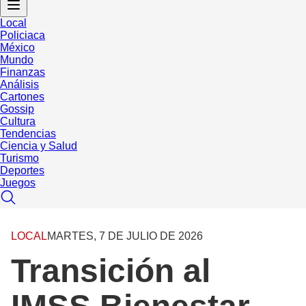
Local
Policiaca
México
Mundo
Finanzas
Análisis
Cartones
Gossip
Cultura
Tendencias
Ciencia y Salud
Turismo
Deportes
Juegos
LOCAL
MARTES, 7 DE JULIO DE 2026
Transición al