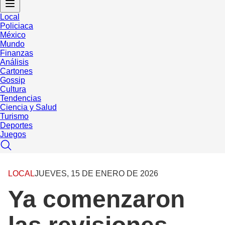
Local
Policiaca
México
Mundo
Finanzas
Análisis
Cartones
Gossip
Cultura
Tendencias
Ciencia y Salud
Turismo
Deportes
Juegos
LOCAL
JUEVES, 15 DE ENERO DE 2026
Ya comenzaron