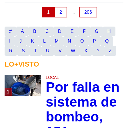
...
1
2
206
#
A
B
C
D
E
F
G
H
I
J
K
L
M
N
O
P
Q
R
S
T
U
V
W
X
Y
Z
LO+VISTO
LOCAL
Por falla en
1
sistema de
bombeo,