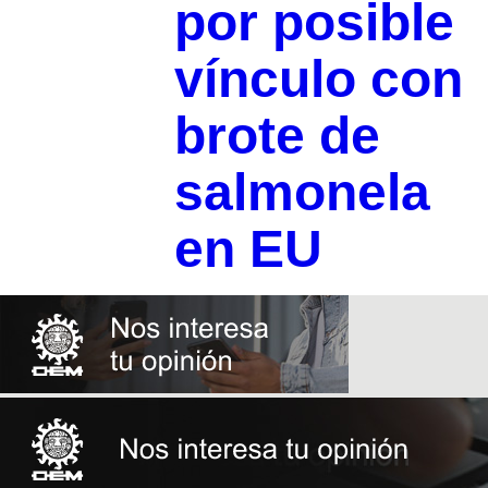
por posible
vínculo con
brote de
salmonela
en EU