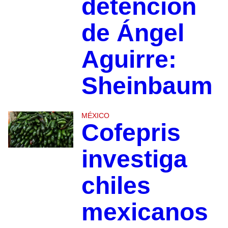
detención
de Ángel
Aguirre:
Sheinbaum
MÉXICO
Cofepris
investiga
chiles
mexicanos