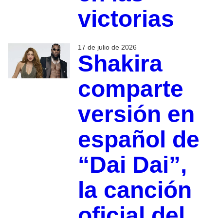
victorias
17 de julio de 2026
Shakira
comparte
versión en
español de
“Dai Dai”,
la canción
oficial del