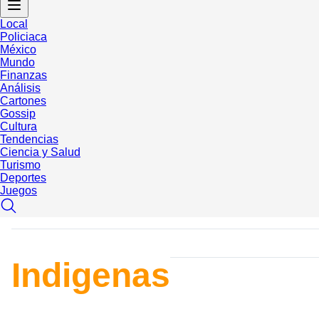
Local
Policiaca
México
Mundo
Finanzas
Análisis
Cartones
Gossip
Cultura
Tendencias
Ciencia y Salud
Turismo
Deportes
Juegos
Indigenas