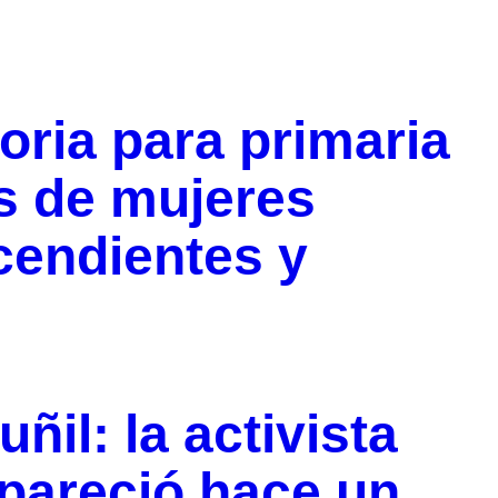
oria para primaria
s de mujeres
cendientes y
ñil: la activista
areció hace un