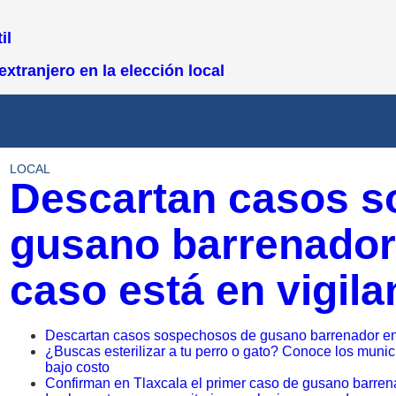
il
xtranjero en la elección local
LOCAL
Descartan casos 
gusano barrenador
caso está en vigil
Descartan casos sospechosos de gusano barrenador en 
¿Buscas esterilizar a tu perro o gato? Conoce los muni
bajo costo
Confirman en Tlaxcala el primer caso de gusano barrena