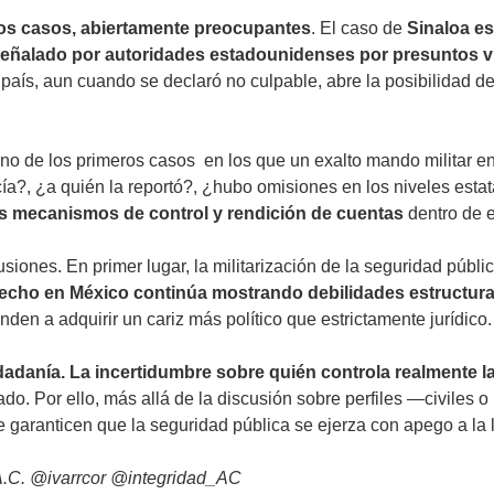
nos casos, abiertamente preocupantes
. El caso de
Sinaloa es
 señalado por autoridades estadounidenses por presuntos v
país, aun cuando se declaró no culpable, abre la posibilidad de
no de los primeros casos en los que un exalto mando militar en
a?, ¿a quién la reportó?, ¿hubo omisiones en los niveles estat
de los mecanismos de control y rendición de cuentas
dentro de e
iones. En primer lugar, la militarización de la seguridad pública 
recho en México continúa mostrando debilidades estructura
nden a adquirir un cariz más político que estrictamente jurídico.
adanía. La incertidumbre sobre quién controla realmente la
tado. Por ello, más allá de la discusión sobre perfiles —civiles 
e garanticen que la seguridad pública se ejerza con apego a la 
 A.C. @ivarrcor @integridad_AC