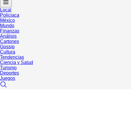
Local
Policiaca
México
Mundo
Finanzas
Análisis
Cartones
Gossip
Cultura
Tendencias
Ciencia y Salud
Turismo
Deportes
Juegos