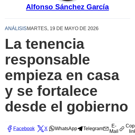
Alfonso Sánchez García
ANÁLISIS
MARTES, 19 DE MAYO DE 2026
La tenencia
responsable
empieza en casa
y se fortalece
desde el gobierno
E-
Cop
Facebook
X
WhatsApp
Telegram
Mail
lin