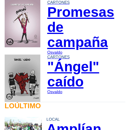
CARTONES
Promesas
de
campaña
Osvaldo
CARTONES
"Ángel"
caído
Osvaldo
LOÚLTIMO
LOCAL
Amplían