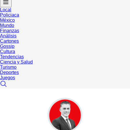
Local
Policiaca
México
Mundo
Finanzas
Análisis
Cartones
Gossip
Cultura
Tendencias
Ciencia y Salud
Turismo
Deportes
Juegos