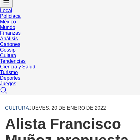
Local
Policiaca
México
Mundo
Finanzas
Análisis
Cartones
Gossip
Cultura
Tendencias
Ciencia y Salud
Turismo
Deportes
Juegos
CULTURA
JUEVES, 20 DE ENERO DE 2022
Alista Francisco