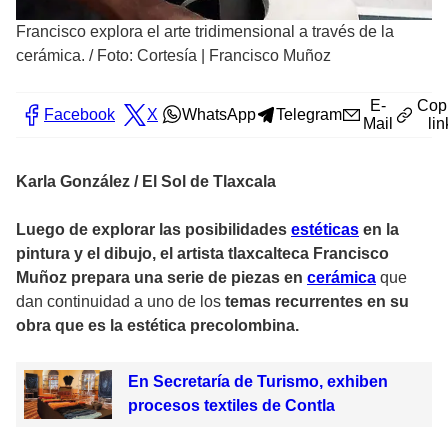
Francisco explora el arte tridimensional a través de la
cerámica.
/
Foto: Cortesía | Francisco Muñoz
E-
Cop
Facebook
X
WhatsApp
Telegram
Mail
lin
Karla González / El Sol de Tlaxcala
Luego de explorar las posibilidades
estéticas
en la
pintura y el dibujo, el artista tlaxcalteca Francisco
Muñoz prepara una serie de piezas en
cerámica
que
dan continuidad a uno de los
temas recurrentes en su
obra que es la estética precolombina.
En Secretaría de Turismo, exhiben
procesos textiles de Contla