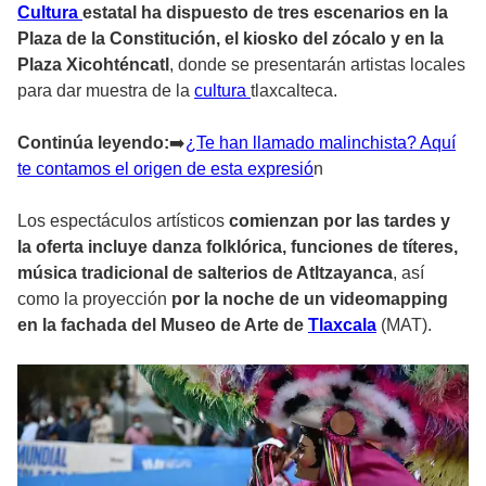
Cultura
estatal ha dispuesto de tres escenarios en la
Plaza de la Constitución, el kiosko del zócalo y en la
Plaza Xicohténcatl
, donde se presentarán artistas locales
para dar muestra de la
cultura
tlaxcalteca.
Continúa leyendo:
➡
️¿Te han llamado malinchista? Aquí
te contamos el origen de esta expresió
n
Los espectáculos artísticos
comienzan por las tardes y
la oferta incluye danza folklórica, funciones de títeres,
música tradicional de salterios de Atltzayanca
, así
como la proyección
por la noche de un videomapping
en la fachada del Museo de Arte de
Tlaxcala
(MAT).