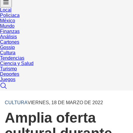
Local
Policiaca
México
Mundo
Finanzas
Análisis
Cartones
Gossip
Cultura
Tendencias
Ciencia y Salud
Turismo
Deportes
Juegos
CULTURA
VIERNES, 18 DE MARZO DE 2022
Amplia oferta