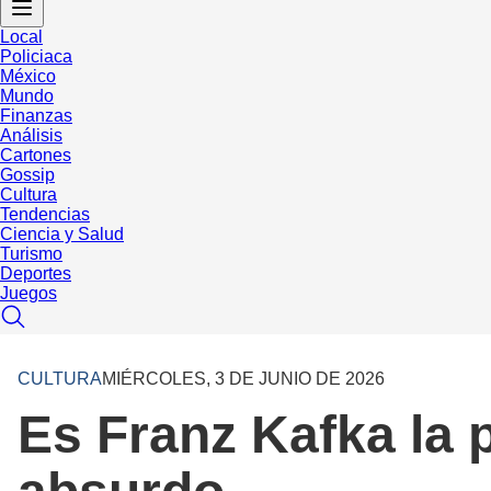
Local
Policiaca
México
Mundo
Finanzas
Análisis
Cartones
Gossip
Cultura
Tendencias
Ciencia y Salud
Turismo
Deportes
Juegos
CULTURA
MIÉRCOLES, 3 DE JUNIO DE 2026
Es Franz Kafka la pr