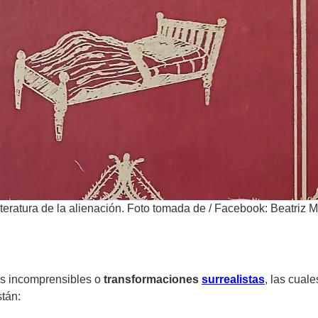
iteratura de la alienación. Foto tomada de
/
Facebook: Beatriz M
as incomprensibles o
transformaciones
surrealistas
, las cual
tán: