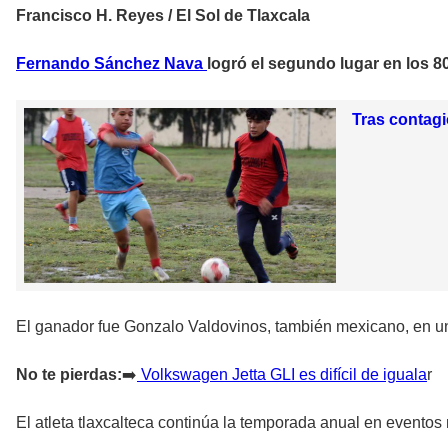
Francisco H. Reyes / El Sol de Tlaxcala
Fernando Sánchez Nava
logró el segundo lugar en los 
Tras contagio
El ganador fue Gonzalo Valdovinos, también mexicano, en u
No te pierdas:
➡️
Volkswagen Jetta GLI es difícil de iguala
r
El atleta tlaxcalteca continúa la temporada anual en eventos