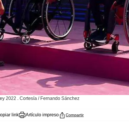
ey 2022 . Cortesía
/
Fernando Sánchez
opiar link
Artículo impreso
Compartir