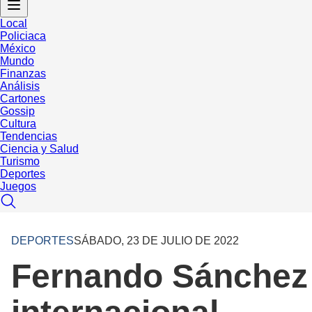
Local
Policiaca
México
Mundo
Finanzas
Análisis
Cartones
Gossip
Cultura
Tendencias
Ciencia y Salud
Turismo
Deportes
Juegos
DEPORTES
SÁBADO, 23 DE JULIO DE 2022
Fernando Sánchez 