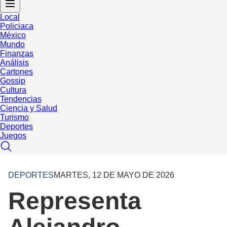
Local
Policiaca
México
Mundo
Finanzas
Análisis
Cartones
Gossip
Cultura
Tendencias
Ciencia y Salud
Turismo
Deportes
Juegos
DEPORTES
MARTES, 12 DE MAYO DE 2026
Representa