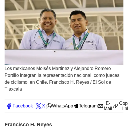
Los mexicanos Moisés Martínez y Alejandro Romero
Portillo integran la representación nacional, como jueces
de ciclismo, en Chile. Francisco H. Reyes
/
El Sol de
Tlaxcala
E-
Cop
Facebook
X
WhatsApp
Telegram
Mail
lin
Francisco H. Reyes