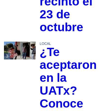
recinto el
23 de
octubre
LOCAL
¿Te
3
aceptaron
en la
UATx?
Conoce