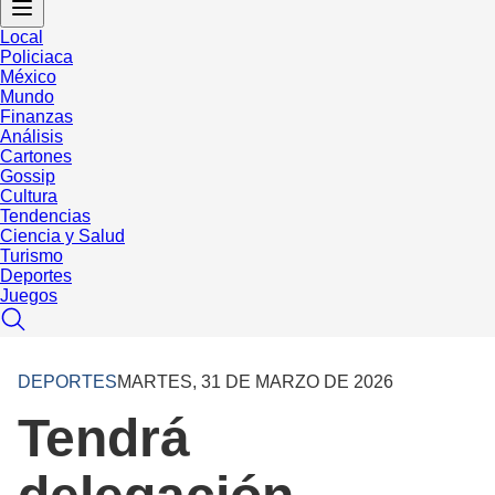
Local
Policiaca
México
Mundo
Finanzas
Análisis
Cartones
Gossip
Cultura
Tendencias
Ciencia y Salud
Turismo
Deportes
Juegos
DEPORTES
MARTES, 31 DE MARZO DE 2026
Tendrá