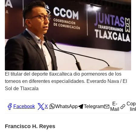
El titular del deporte tlaxcalteca dio pormenores de los
torneos en diferentes especialidades. Everardo Nava
/
El
Sol de Tlaxcala
E-
Cop
Facebook
X
WhatsApp
Telegram
Mail
lin
Francisco H. Reyes