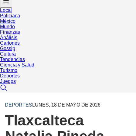
Local
Policiaca
México
Mundo
Finanzas
Análisis
Cartones
Gossip
Cultura
Tendencias
Ciencia y Salud
Turismo
Deportes
Juegos
DEPORTES
LUNES, 18 DE MAYO DE 2026
Tlaxcalteca