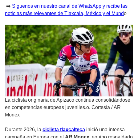
➡️
Síguenos en nuestro canal de WhatsApp y recibe las
noticias más relevantes de Tlaxcala, México y el Mund
o
La ciclista originaria de Apizaco continúa consolidándose
en competencias europeas juveniles.o. Cortesía
/
AR
Monex
Durante 2026, la
ciclista tlaxcalteca
inició una intensa
campaña en Europa con el
AR Monex
, equipo respaldado