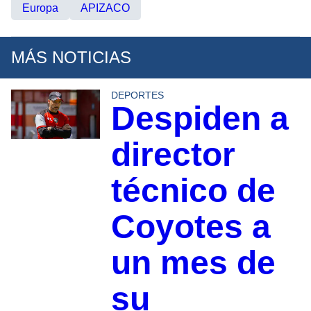
Europa
APIZACO
MÁS NOTICIAS
DEPORTES
Despiden a
director
técnico de
Coyotes a
un mes de
su