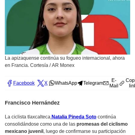
La apizaquense continúa su fogueo internacional, ahora
en Francia. Cortesía
/
AR Monex
E-
Cop
Facebook
X
WhatsApp
Telegram
Mail
lin
Francisco Hernández
La ciclista tlaxcalteca
Natalia Pineda Soto
continúa
consolidándose como una de las
promesas del ciclismo
mexicano juvenil
, luego de confirmarse su participación