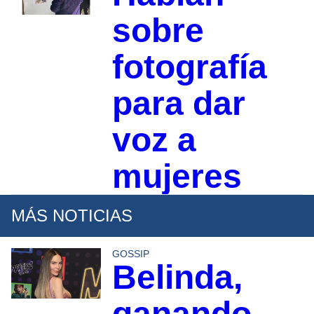
sobre
fotografía
para dar
voz a
mujeres
MÁS NOTICIAS
GOSSIP
Belinda,
ganando