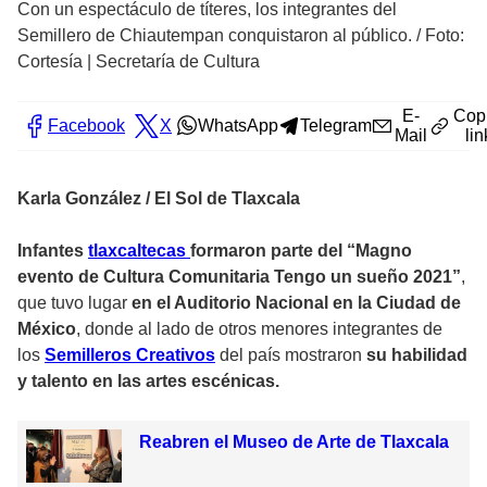
Con un espectáculo de títeres, los integrantes del
Semillero de Chiautempan conquistaron al público.
/
Foto:
Cortesía | Secretaría de Cultura
E-
Cop
Facebook
X
WhatsApp
Telegram
Mail
lin
Karla González / El Sol de Tlaxcala
Infantes
tlaxcaltecas
formaron parte del “Magno
evento de Cultura Comunitaria Tengo un sueño 2021”
,
que tuvo lugar
en el Auditorio Nacional en la Ciudad de
México
, donde al lado de otros menores integrantes de
los
Semilleros Creativos
del país mostraron
su habilidad
y talento en las artes escénicas.
Reabren el Museo de Arte de Tlaxcala