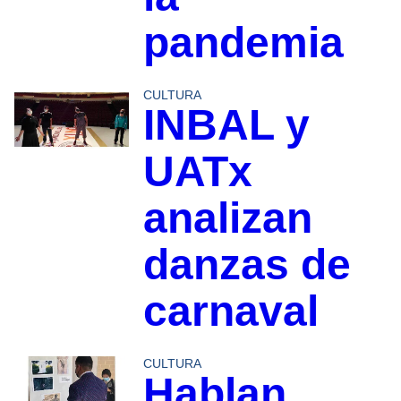
pandemia
CULTURA
INBAL y
UATx
analizan
danzas de
carnaval
CULTURA
Hablan