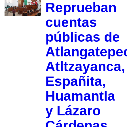
Reprueban
cuentas
públicas de
Atlangatepe
Atltzayanca,
Españita,
Huamantla
y Lázaro
Cárdenas