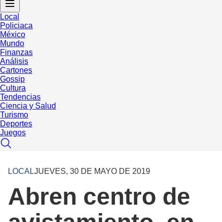
Local
Policiaca
México
Mundo
Finanzas
Análisis
Cartones
Gossip
Cultura
Tendencias
Ciencia y Salud
Turismo
Deportes
Juegos
LOCAL
JUEVES, 30 DE MAYO DE 2019
Abren centro de