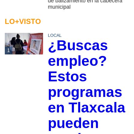
de balizamiento en la cabecera
municipal
LO+VISTO
LOCAL
¿Buscas
1
empleo?
Estos
programas
en Tlaxcala
pueden