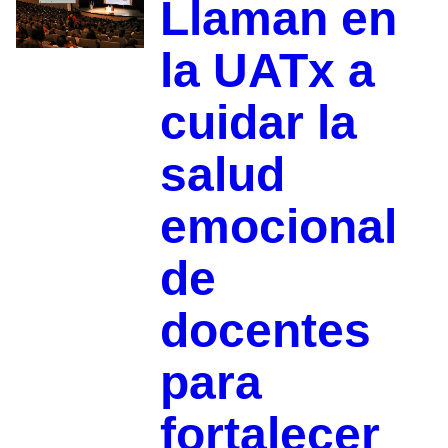
Llaman en
la UATx a
cuidar la
salud
emocional
de
docentes
para
fortalecer