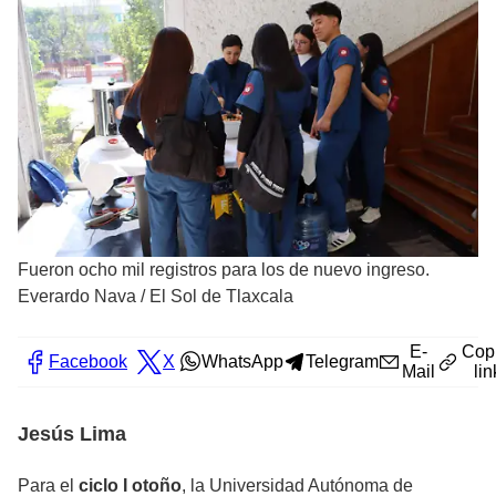
Fueron ocho mil registros para los de nuevo ingreso.
Everardo Nava
/
El Sol de Tlaxcala
E-
Cop
Facebook
X
WhatsApp
Telegram
Mail
lin
Jesús Lima
Para el
ciclo I otoño
, la Universidad Autónoma de