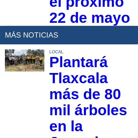
el próximo
22 de mayo
MÁS NOTICIAS
LOCAL
Plantará
Tlaxcala
más de 80
mil árboles
en la