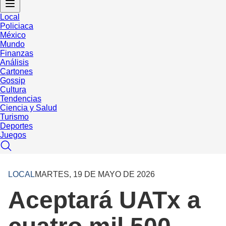
Local
Policiaca
México
Mundo
Finanzas
Análisis
Cartones
Gossip
Cultura
Tendencias
Ciencia y Salud
Turismo
Deportes
Juegos
LOCAL
MARTES, 19 DE MAYO DE 2026
Aceptará UATx a