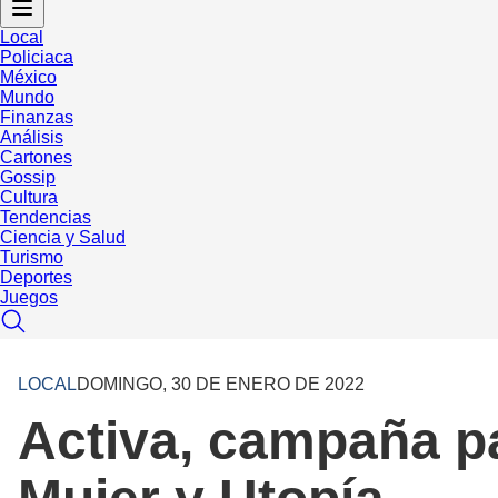
Local
Policiaca
México
Mundo
Finanzas
Análisis
Cartones
Gossip
Cultura
Tendencias
Ciencia y Salud
Turismo
Deportes
Juegos
LOCAL
DOMINGO, 30 DE ENERO DE 2022
Activa, campaña pa