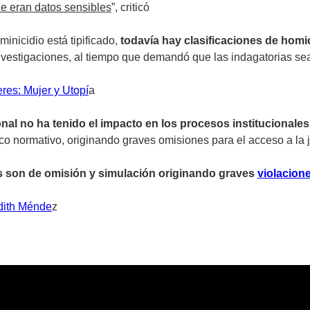
e eran datos sensibles
”, criticó
inicidio está tipificado,
todavía hay clasificaciones de homi
 investigaciones, al tiempo que demandó que las indagatorias s
res: Mujer y Utopí
a
onal no ha tenido el impacto en los procesos institucionale
o normativo, originando graves omisiones para el acceso a la ju
es son de omisión y simulación originando graves
violacion
Edith Ménde
z