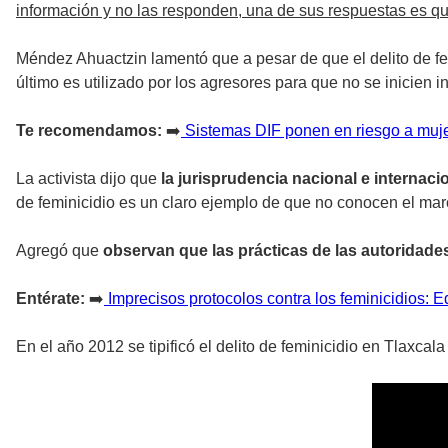
información y no las responden, una de sus respuestas es qu
Méndez Ahuactzin lamentó que a pesar de que el delito de fem
último es utilizado por los agresores para que no se inicien
Te recomendamos:
➡️
Sistemas DIF ponen en riesgo a muje
La activista dijo que
la jurisprudencia nacional e internaci
de feminicidio es un claro ejemplo de que no conocen el marc
Agregó que
observan que las prácticas de las autoridad
Entérate:
➡️
Imprecisos protocolos contra los feminicidios: 
En el año 2012 se tipificó el delito de feminicidio en Tlaxcala