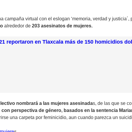
na campaña virtual con el eslogan ‘memoria, verdad y justicia´, 
do
alrededor de
203 asesinatos de mujeres.
21 reportaron en Tlaxcala más de 150 homicidios do
lectivo nombrará a las mujeres asesinada
s, de las que se c
 con perspectiva de género, basados en la sentencia Mari
irse una carpeta por feminicidio, aun cuando parezca un suicid
 mujere
s