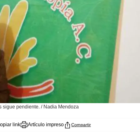
s sigue pendiente.
/
Nadia Mendoza
opiar link
Artículo impreso
Compartir