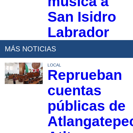
música a
San Isidro
Labrador
MÁS NOTICIAS
LOCAL
Reprueban
cuentas
públicas de
Atlangatepe