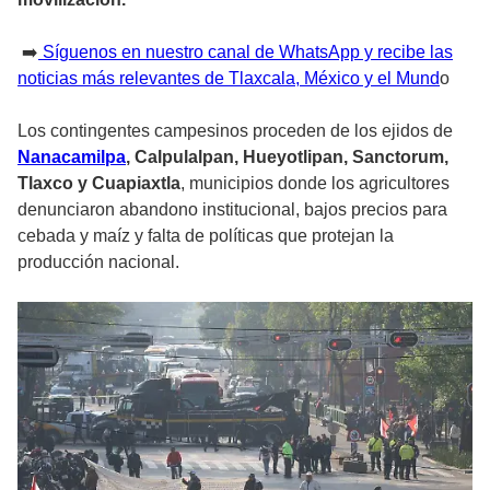
➡️
Síguenos en nuestro canal de WhatsApp y recibe las
noticias más relevantes de Tlaxcala, México y el Mund
o
Los contingentes campesinos proceden de los ejidos de
Nanacamilpa
, Calpulalpan, Hueyotlipan, Sanctorum,
Tlaxco y Cuapiaxtla
, municipios donde los agricultores
denunciaron abandono institucional, bajos precios para
cebada y maíz y falta de políticas que protejan la
producción nacional.