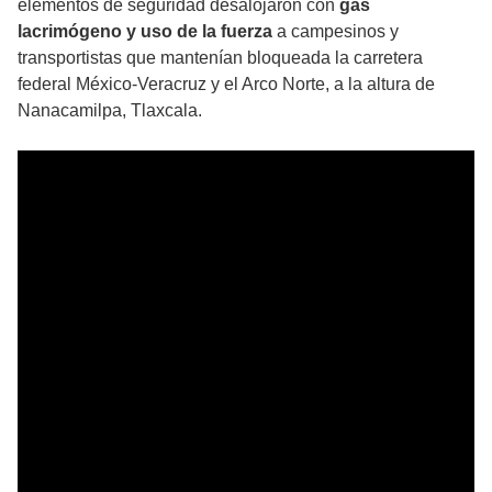
elementos de seguridad desalojaron con
gas
lacrimógeno y uso de la fuerza
a campesinos y
transportistas que mantenían bloqueada la carretera
federal México-Veracruz y el Arco Norte, a la altura de
Nanacamilpa, Tlaxcala.