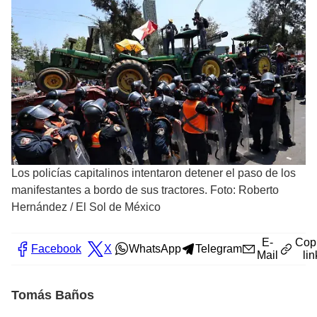
Los policías capitalinos intentaron detener el paso de los
manifestantes a bordo de sus tractores. Foto: Roberto
Hernández
/
El Sol de México
E-
Cop
Facebook
X
WhatsApp
Telegram
Mail
lin
Tomás Baños