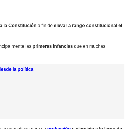
a la Constitución
a fin de
elevar a rango constitucional el
incipalmente las
primeras infancias
que en muchas
esde la política
es y normativas para su
protección
y ejercicio a lo largo de