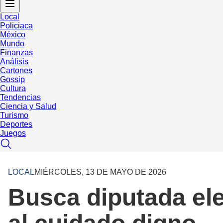
Local
Policiaca
México
Mundo
Finanzas
Análisis
Cartones
Gossip
Cultura
Tendencias
Ciencia y Salud
Turismo
Deportes
Juegos
LOCAL
MIÉRCOLES, 13 DE MAYO DE 2026
Busca diputada ele