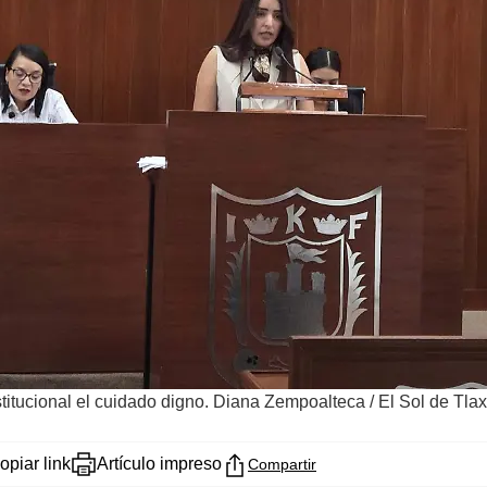
stitucional el cuidado digno. Diana Zempoalteca
/
El Sol de Tla
opiar link
Artículo impreso
Compartir