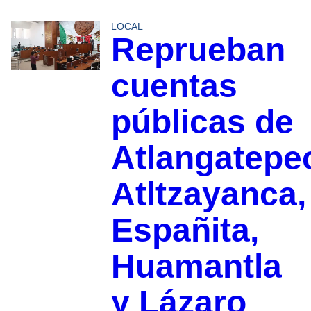
LOCAL
Reprueban
cuentas
públicas de
Atlangatepe
Atltzayanca,
Españita,
Huamantla
y Lázaro