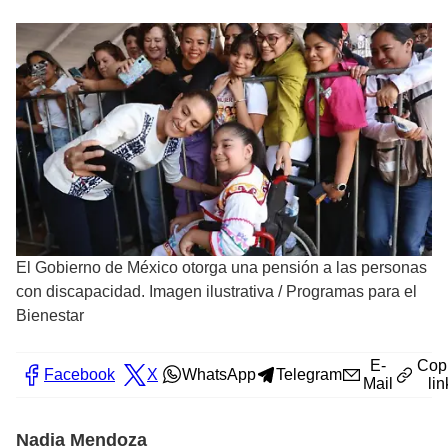
El Gobierno de México otorga una pensión a las personas
con discapacidad. Imagen ilustrativa
/
Programas para el
Bienestar
E-
Cop
Facebook
X
WhatsApp
Telegram
Mail
lin
Nadia Mendoza