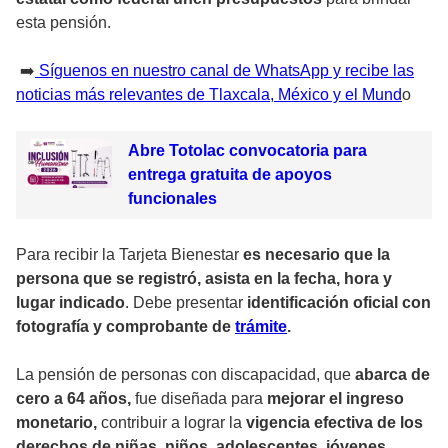
esta pensión.
➡️
Síguenos en nuestro canal de WhatsApp y recibe las
noticias más relevantes de Tlaxcala, México y el Mund
o
Abre Totolac convocatoria para
entrega gratuita de apoyos
funcionales
Para recibir la Tarjeta Bienestar
es necesario que la
persona que se registró, asista en la fecha, hora y
lugar indicado
. Debe presentar
identificación oficial con
fotografía y comprobante de
trámite
.
La pensión de personas con discapacidad, que
abarca de
cero a 64 años,
fue diseñada para
mejorar el ingreso
monetario,
contribuir a lograr la
vigencia efectiva de los
derechos de niñas, niños, adolescentes, jóvenes,