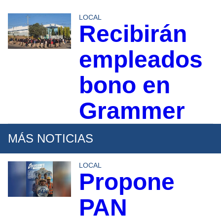
LOCAL
Recibirán
empleados
bono en
Grammer
MÁS NOTICIAS
LOCAL
Propone
PAN