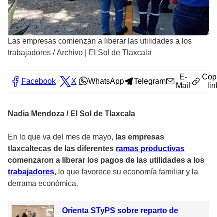
Las empresas comienzan a liberar las utilidades a los
trabajadores
/
Archivo | El Sol de Tlaxcala
E-
Cop
Facebook
X
WhatsApp
Telegram
Mail
lin
Nadia Mendoza / El Sol de Tlaxcala
En lo que va del mes de mayo,
las empresas
tlaxcaltecas de las diferentes
ramas productivas
comenzaron a liberar los pagos de las utilidades a los
trabajadores
,
lo que favorece su economía familiar y la
derrama económica.
Orienta STyPS sobre reparto de