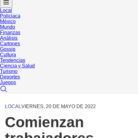
Local
Policiaca
México
Mundo
Finanzas
Análisis
Cartones
Gossip
Cultura
Tendencias
Ciencia y Salud
Turismo
Deportes
Juegos
LOCAL
VIERNES, 20 DE MAYO DE 2022
Comienzan