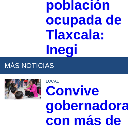
población
ocupada de
Tlaxcala:
Inegi
MÁS NOTICIAS
LOCAL
Convive
gobernador
con más de