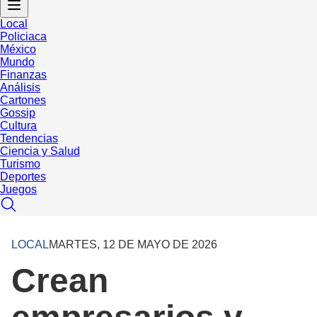
Local
Policiaca
México
Mundo
Finanzas
Análisis
Cartones
Gossip
Cultura
Tendencias
Ciencia y Salud
Turismo
Deportes
Juegos
LOCAL
MARTES, 12 DE MAYO DE 2026
Crean