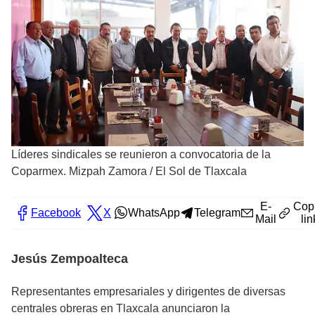
Líderes sindicales se reunieron a convocatoria de la
Coparmex. Mizpah Zamora
/
El Sol de Tlaxcala
E-
Cop
Facebook
X
WhatsApp
Telegram
Mail
lin
Jesús Zempoalteca
Representantes empresariales y dirigentes de diversas
centrales obreras en Tlaxcala anunciaron la