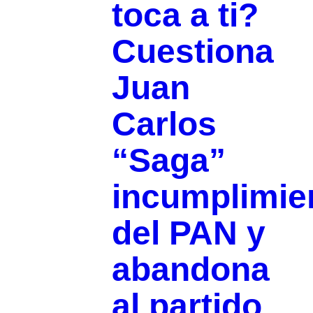
toca a ti?
Cuestiona
Juan
Carlos
“Saga”
incumplimie
del PAN y
abandona
al partido