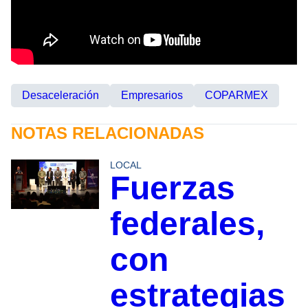
Desaceleración
Empresarios
COPARMEX
NOTAS RELACIONADAS
LOCAL
Fuerzas
federales,
con
estrategias