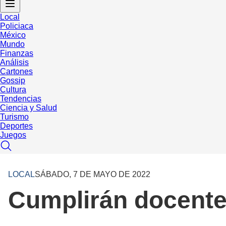
Local
Policiaca
México
Mundo
Finanzas
Análisis
Cartones
Gossip
Cultura
Tendencias
Ciencia y Salud
Turismo
Deportes
Juegos
LOCAL
SÁBADO, 7 DE MAYO DE 2022
Cumplirán docente