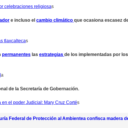
or celebraciones religiosa
s
ador
e incluso el
cambio climático
que ocasiona escasez de l
s tlaxcalteca
s
n
permanentes
las
estrategias
de los implementadas por los
l
a
nal de la Secretaría de Gobernación.
a en el poder Judicial: Mary Cruz Corté
s
ría Federal de Protección al Ambientea confisca madera de