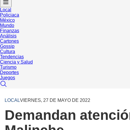
Local
Policiaca
México
Mundo
Finanzas
Análisis
Cartones
Gossip
Cultura
Tendencias
Ciencia y Salud
Turismo
Deportes
Juegos
LOCAL
VIERNES, 27 DE MAYO DE 2022
Demandan atención