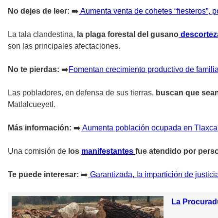
No dejes de leer:
➡️
Aumenta venta de cohetes “fiesteros”, p
La tala clandestina,
la plaga forestal del gusano
descortez
son las principales afectaciones.
No te pierdas:
➡
️Fomentan crecimiento productivo de familia
Las pobladores, en defensa de sus tierras,
buscan que sea
Matlalcueyetl.
Más información:
➡️
Aumenta población ocupada en Tlaxca
Una comisión de
los
manifestantes
fue atendido por perso
Te puede interesar:
➡️
Garantizada, la impartición de justici
La Procuradu