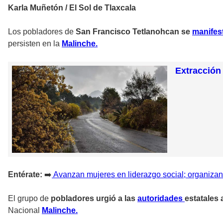
Karla Muñetón / El Sol de Tlaxcala
Los pobladores de
San Francisco Tetlanohcan se
manifes
persisten en la
Malinche.
Extracción
Entérate:
➡️
Avanzan mujeres en liderazgo social; organizan
El grupo de
pobladores urgió a las
autoridades
estatales
Nacional
Malinche.