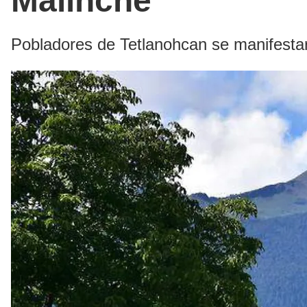
Malinche
Pobladores de Tetlanohcan se manifestar