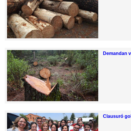
Demandan vec
Clausuró gob