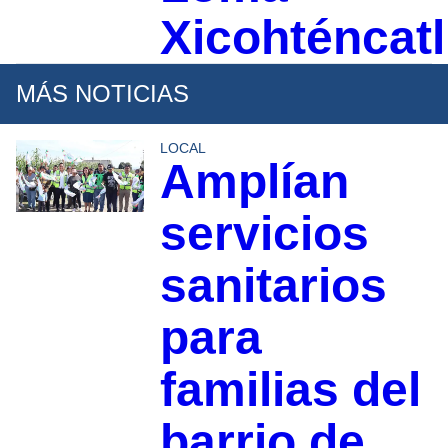
Xicohténcatl
MÁS NOTICIAS
LOCAL
Amplían
servicios
sanitarios
para
familias del
barrio de