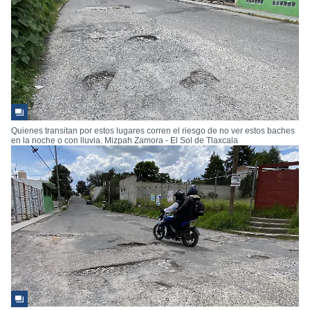
Quienes transitan por estos lugares corren el riesgo de no ver estos baches
en la noche o con lluvia. Mizpah Zamora - El Sol de Tlaxcala