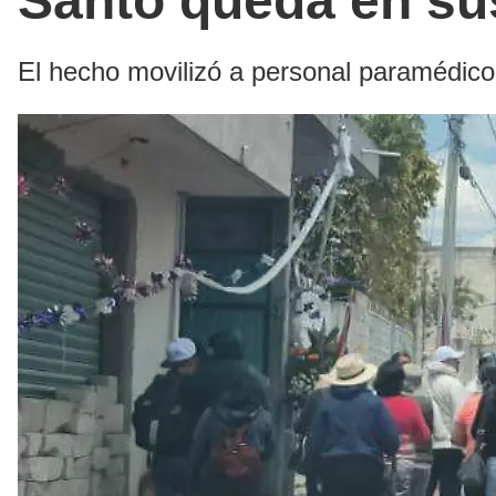
Santo queda en su
El hecho movilizó a personal paramédico