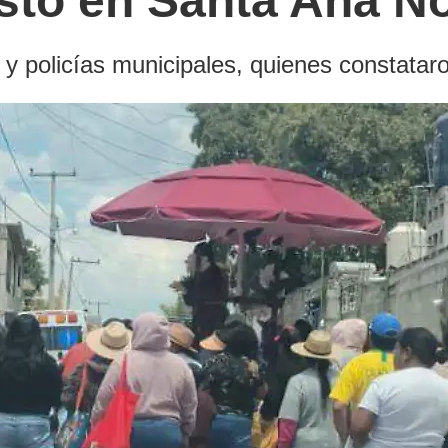
sto en Santa Ana N
 y policías municipales, quienes constata