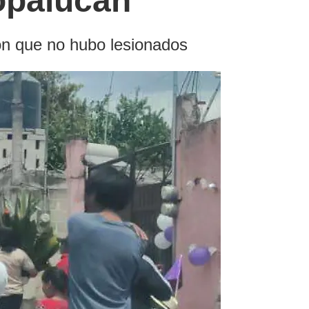
opalucan
ron que no hubo lesionados