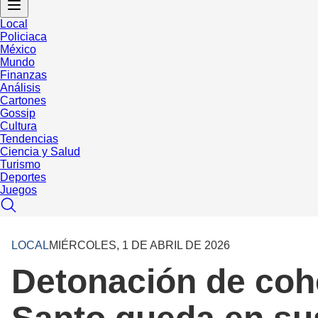
Local
Policiaca
México
Mundo
Finanzas
Análisis
Cartones
Gossip
Cultura
Tendencias
Ciencia y Salud
Turismo
Deportes
Juegos
LOCAL
MIÉRCOLES, 1 DE ABRIL DE 2026
Detonación de coh