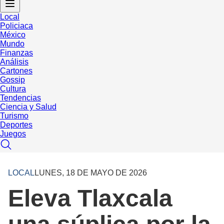
Local
Policiaca
México
Mundo
Finanzas
Análisis
Cartones
Gossip
Cultura
Tendencias
Ciencia y Salud
Turismo
Deportes
Juegos
LOCAL
LUNES, 18 DE MAYO DE 2026
Eleva Tlaxcala