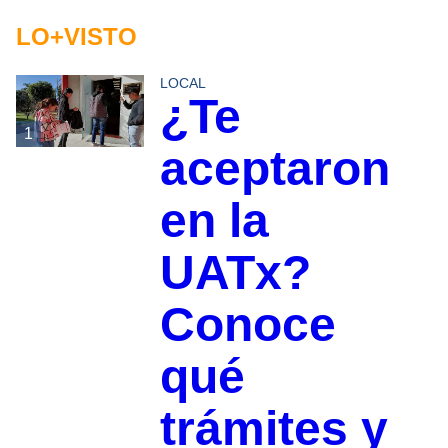
LO+VISTO
LOCAL
¿Te
1
aceptaron
en la
UATx?
Conoce
qué
trámites y