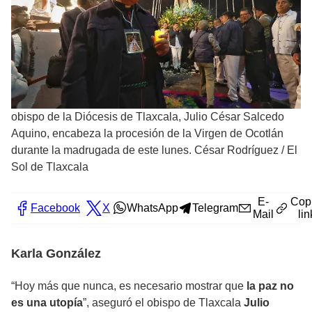
obispo de la Diócesis de Tlaxcala, Julio César Salcedo
Aquino, encabeza la procesión de la Virgen de Ocotlán
durante la madrugada de este lunes. César Rodríguez
/
El
Sol de Tlaxcala
E-
Cop
Facebook
X
WhatsApp
Telegram
Mail
lin
Karla González
“Hoy más que nunca, es necesario mostrar que
la paz no
es una utopía
”, aseguró el obispo de Tlaxcala
Julio