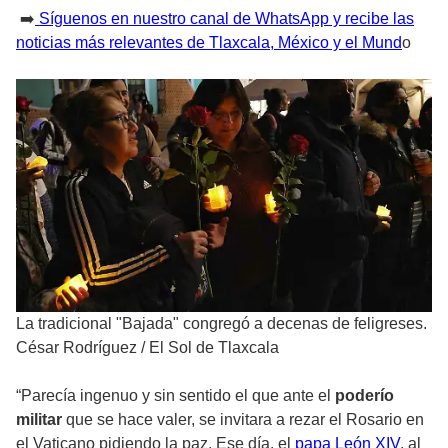
➡️
Síguenos en nuestro canal de WhatsApp y recibe las
noticias más relevantes de Tlaxcala, México y el Mund
o
La tradicional "Bajada" congregó a decenas de feligreses.
César Rodríguez
/
El Sol de Tlaxcala
“Parecía ingenuo y sin sentido el que ante el
poderío
militar
que se hace valer, se invitara a rezar el Rosario en
el Vaticano pidiendo la paz. Ese día, el
papa León XIV
, al