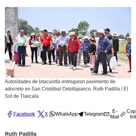
Autoridades de Ixtacuixtla entregaron pavimento de
adocreto en San Cristóbal Oxtotlapanco. Ruth Padilla
/
El
Sol de Tlaxcala
E-
Cop
Facebook
X
WhatsApp
Telegram
Mail
lin
Ruth Padilla