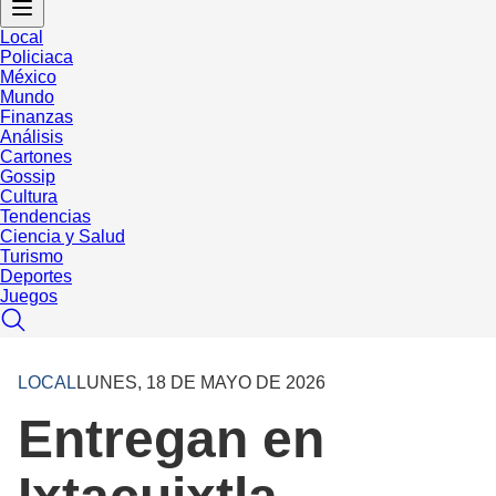
Local
Policiaca
México
Mundo
Finanzas
Análisis
Cartones
Gossip
Cultura
Tendencias
Ciencia y Salud
Turismo
Deportes
Juegos
LOCAL
LUNES, 18 DE MAYO DE 2026
Entregan en