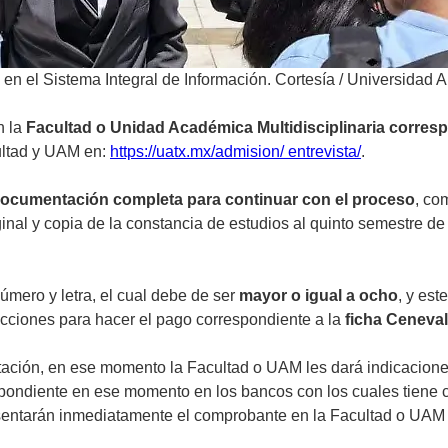
o en el Sistema Integral de Información. Cortesía
/
Universidad 
n la
Facultad o Unidad Académica Multidisciplinaria corres
cultad y UAM en:
https://uatx.mx/admision/
entrevista/
.
ocumentación completa para continuar con el proceso
, co
nal y copia de la constancia de estudios al quinto semestre de b
úmero y letra, el cual debe de ser
mayor o igual a ocho
, y est
ucciones para hacer el pago correspondiente a la
ficha Ceneval
ntación, en ese momento la Facultad o UAM les dará indicacion
espondiente en ese momento en los bancos con los cuales tiene
sentarán inmediatamente el comprobante en la Facultad o UAM p