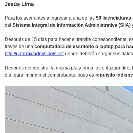
Jesús Lima
Para los aspirantes a ingresar a una de las
50 licenciaturas
del
Sistema Integral de Información Administrativa (SIIA)
y
Después de 15 días para hacer el trámite correspondiente, est
través de una
computadora de escritorio o laptop para hac
http://uatx.mx/admision/siia/
,
donde deberán cargar sus datos y
Después del registro, la misma plataforma los enlazará direc
día, para imprimir el comprobante, pues es
requisito indisp