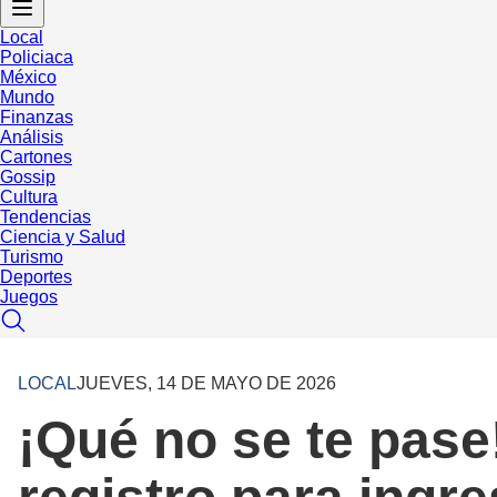
Local
Policiaca
México
Mundo
Finanzas
Análisis
Cartones
Gossip
Cultura
Tendencias
Ciencia y Salud
Turismo
Deportes
Juegos
LOCAL
JUEVES, 14 DE MAYO DE 2026
¡Qué no se te pase