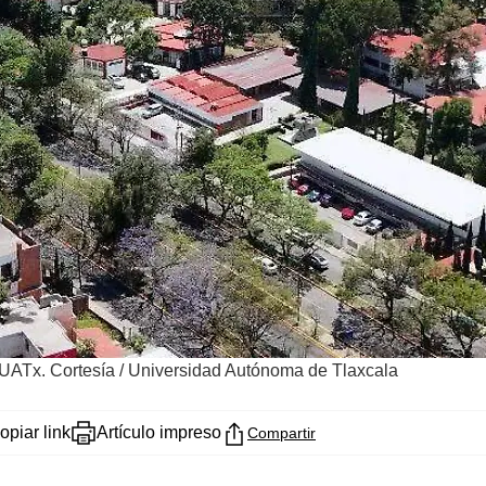
 UATx. Cortesía
/
Universidad Autónoma de Tlaxcala
opiar link
Artículo impreso
Compartir