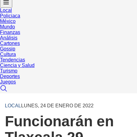
Local
Policiaca
México
Mundo
Finanzas
Análisis
Cartones
Gossip
Cultura
Tendencias
Ciencia y Salud
Turismo
Deportes
Juegos
LOCAL
LUNES, 24 DE ENERO DE 2022
Funcionarán en