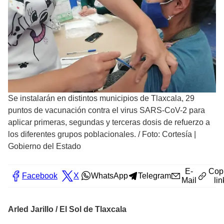
Se instalarán en distintos municipios de Tlaxcala, 29
puntos de vacunación contra el virus SARS-CoV-2 para
aplicar primeras, segundas y terceras dosis de refuerzo a
los diferentes grupos poblacionales.
/
Foto: Cortesía |
Gobierno del Estado
E-
Cop
Facebook
X
WhatsApp
Telegram
Mail
lin
Arled Jarillo / El Sol de Tlaxcala