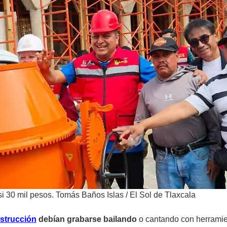
si 30 mil pesos. Tomás Baños Islas
/
El Sol de Tlaxcala
nstrucción
debían grabarse bailando
o cantando con herramien