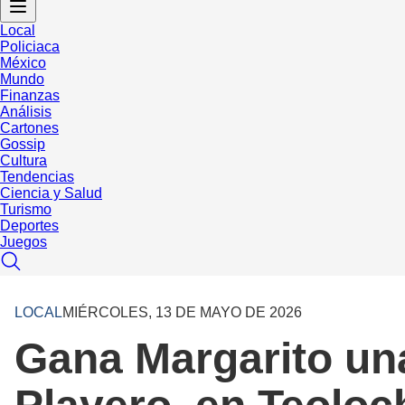
Local
Policiaca
México
Mundo
Finanzas
Análisis
Cartones
Gossip
Cultura
Tendencias
Ciencia y Salud
Turismo
Deportes
Juegos
LOCAL
MIÉRCOLES, 13 DE MAYO DE 2026
Gana Margarito una