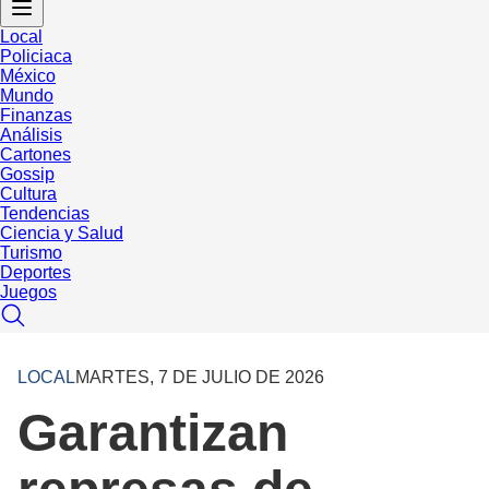
Local
Policiaca
México
Mundo
Finanzas
Análisis
Cartones
Gossip
Cultura
Tendencias
Ciencia y Salud
Turismo
Deportes
Juegos
LOCAL
MARTES, 7 DE JULIO DE 2026
Garantizan