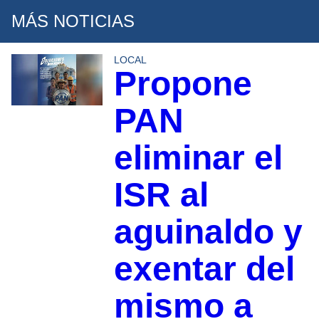
MÁS NOTICIAS
LOCAL
Propone
PAN
eliminar el
ISR al
aguinaldo y
exentar del
mismo a