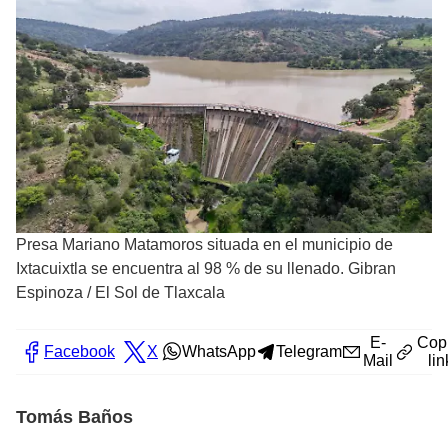
Presa Mariano Matamoros situada en el municipio de
Ixtacuixtla se encuentra al 98 % de su llenado. Gibran
Espinoza
/
El Sol de Tlaxcala
E-
Cop
Facebook
X
WhatsApp
Telegram
Mail
lin
Tomás Baños