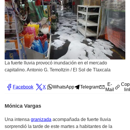
La fuerte lluvia provocó inundación en el mercado
capitalino. Antonio G. Temoltzin
/
El Sol de Tlaxcala
E-
Cop
Facebook
X
WhatsApp
Telegram
Mail
lin
Mónica Vargas
Una intensa
granizada
acompañada de fuerte lluvia
sorprendió la tarde de este martes a habitantes de la