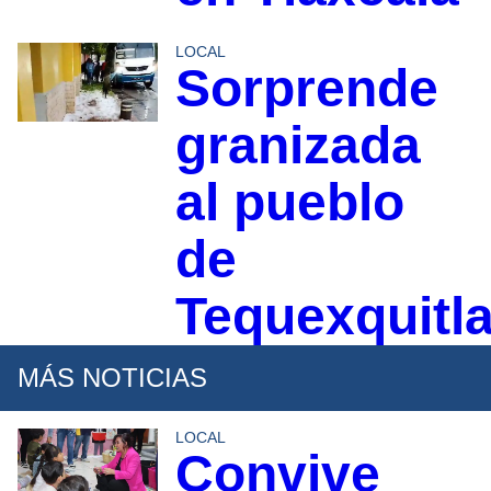
LOCAL
Sorprende
granizada
al pueblo
de
Tequexquitl
MÁS NOTICIAS
LOCAL
Convive