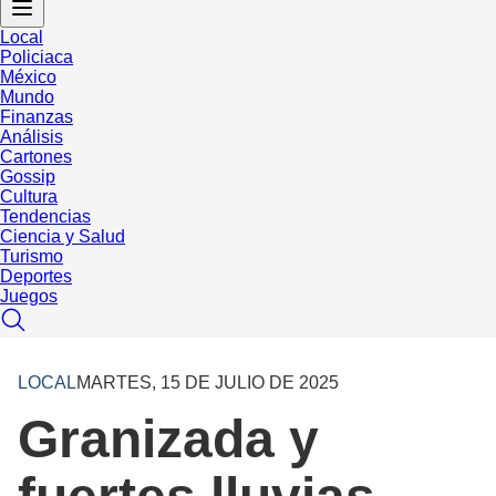
Local
Policiaca
México
Mundo
Finanzas
Análisis
Cartones
Gossip
Cultura
Tendencias
Ciencia y Salud
Turismo
Deportes
Juegos
LOCAL
MARTES, 15 DE JULIO DE 2025
Granizada y