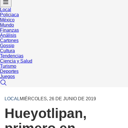
Local
Policiaca
México
Mundo
Finanzas
Análisis
Cartones
Gossip
Cultura
Tendencias
Ciencia y Salud
Turismo
Deportes
Juegos
LOCAL
MIÉRCOLES, 26 DE JUNIO DE 2019
Hueyotlipan,