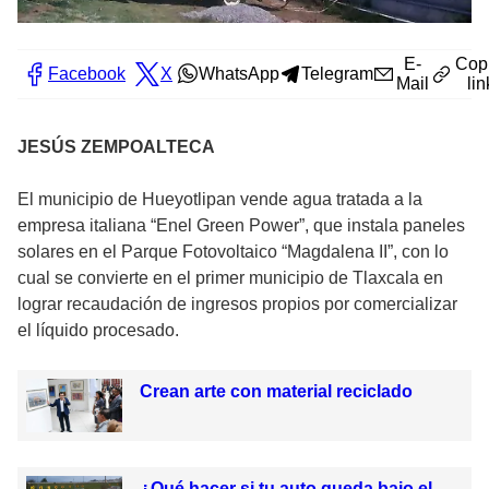
E-
Cop
Facebook
X
WhatsApp
Telegram
Mail
lin
JESÚS ZEMPOALTECA
El municipio de Hueyotlipan vende agua tratada a la
empresa italiana “Enel Green Power”, que instala paneles
solares en el Parque Fotovoltaico “Magdalena II”, con lo
cual se convierte en el primer municipio de Tlaxcala en
lograr recaudación de ingresos propios por comercializar
el líquido procesado.
Crean arte con material reciclado
¿Qué hacer si tu auto queda bajo el