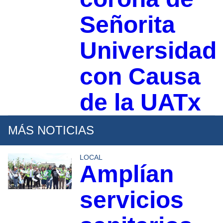
Señorita
Universidad
con Causa
de la UATx
MÁS NOTICIAS
LOCAL
Amplían
servicios