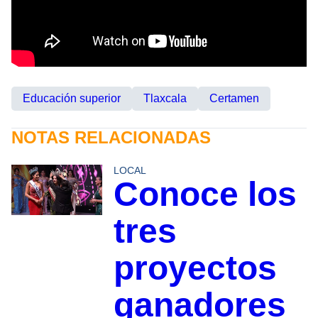
Educación superior
Tlaxcala
Certamen
NOTAS RELACIONADAS
LOCAL
Conoce los
tres
proyectos
ganadores