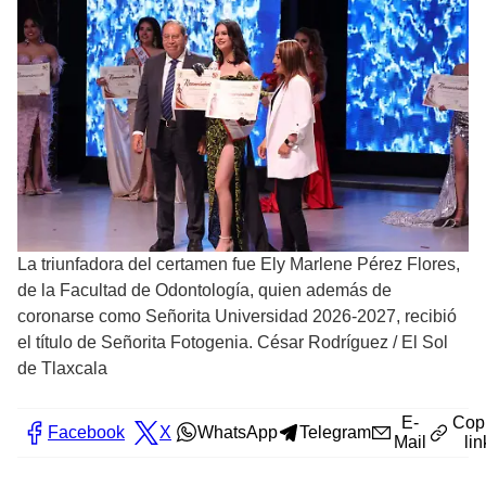
La triunfadora del certamen fue Ely Marlene Pérez Flores,
de la Facultad de Odontología, quien además de
coronarse como Señorita Universidad 2026-2027, recibió
el título de Señorita Fotogenia. César Rodríguez
/
El Sol
de Tlaxcala
E-
Cop
Facebook
X
WhatsApp
Telegram
Mail
lin