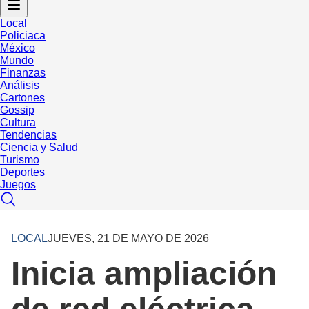
Local
Policiaca
México
Mundo
Finanzas
Análisis
Cartones
Gossip
Cultura
Tendencias
Ciencia y Salud
Turismo
Deportes
Juegos
LOCAL
JUEVES, 21 DE MAYO DE 2026
Inicia ampliación