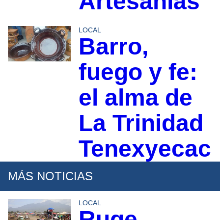
Artesanías
LOCAL
Barro,
fuego y fe:
el alma de
La Trinidad
Tenexyecac
MÁS NOTICIAS
LOCAL
Ruge