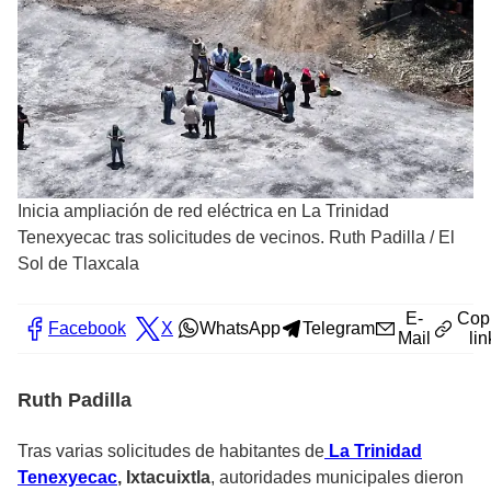
Inicia ampliación de red eléctrica en La Trinidad
Tenexyecac tras solicitudes de vecinos. Ruth Padilla
/
El
Sol de Tlaxcala
E-
Cop
Facebook
X
WhatsApp
Telegram
Mail
lin
Ruth Padilla
Tras varias solicitudes de habitantes de
La Trinidad
Tenexyecac
, Ixtacuixtla
, autoridades municipales dieron