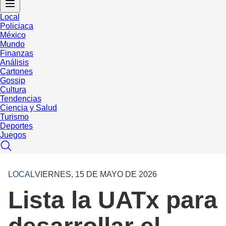
Local
Policiaca
México
Mundo
Finanzas
Análisis
Cartones
Gossip
Cultura
Tendencias
Ciencia y Salud
Turismo
Deportes
Juegos
LOCAL
VIERNES, 15 DE MAYO DE 2026
Lista la UATx para