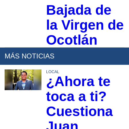
Bajada de
la Virgen de
Ocotlán
MÁS NOTICIAS
LOCAL
¿Ahora te
toca a ti?
Cuestiona
Juan