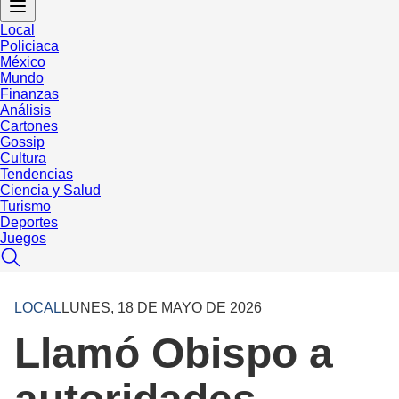
Local
Policiaca
México
Mundo
Finanzas
Análisis
Cartones
Gossip
Cultura
Tendencias
Ciencia y Salud
Turismo
Deportes
Juegos
LOCAL
LUNES, 18 DE MAYO DE 2026
Llamó Obispo a