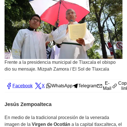
Frente a la presidencia municipal de Tlaxcala el obispo
dio su mensaje. Mizpah Zamora
/
El Sol de Tlaxcala
E-
Cop
Facebook
X
WhatsApp
Telegram
Mail
lin
Jesús Zempoalteca
En medio de la tradicional procesión de la venerada
imagen de la
Virgen de Ocotlán
a la capital tlaxcalteca, el