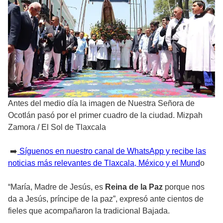
Antes del medio día la imagen de Nuestra Señora de
Ocotlán pasó por el primer cuadro de la ciudad. Mizpah
Zamora
/
El Sol de Tlaxcala
➡️
Síguenos en nuestro canal de WhatsApp y recibe las
noticias más relevantes de Tlaxcala, México y el Mund
o
“María, Madre de Jesús, es
Reina de la Paz
porque nos
da a Jesús, príncipe de la paz”, expresó ante cientos de
fieles que acompañaron la tradicional Bajada.