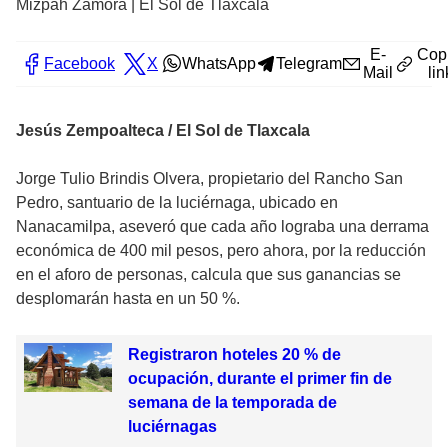
Mizpah Zamora | El Sol de Tlaxcala
E-
Cop
Facebook
X
WhatsApp
Telegram
Mail
lin
Jesús Zempoalteca / El Sol de Tlaxcala
Jorge Tulio Brindis Olvera, propietario del Rancho San
Pedro, santuario de la luciérnaga, ubicado en
Nanacamilpa, aseveró que cada año lograba una derrama
económica de 400 mil pesos, pero ahora, por la reducción
en el aforo de personas, calcula que sus ganancias se
desplomarán hasta en un 50 %.
Registraron hoteles 20 % de
ocupación, durante el primer fin de
semana de la temporada de
luciérnagas