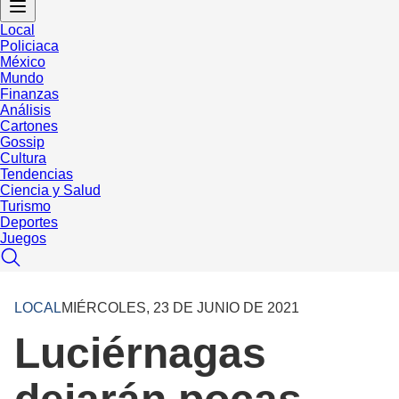
Local
Policiaca
México
Mundo
Finanzas
Análisis
Cartones
Gossip
Cultura
Tendencias
Ciencia y Salud
Turismo
Deportes
Juegos
LOCAL
MIÉRCOLES, 23 DE JUNIO DE 2021
Luciérnagas