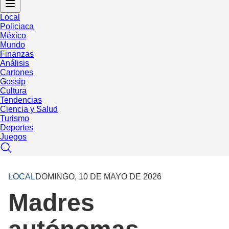
Local
Policiaca
México
Mundo
Finanzas
Análisis
Cartones
Gossip
Cultura
Tendencias
Ciencia y Salud
Turismo
Deportes
Juegos
LOCAL
DOMINGO, 10 DE MAYO DE 2026
Madres