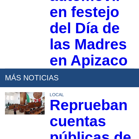
en festejo
del Día de
las Madres
en Apizaco
MÁS NOTICIAS
LOCAL
Reprueban
cuentas
públicas de