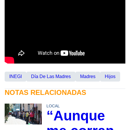
INEGI
Día De Las Madres
Madres
Hijos
NOTAS RELACIONADAS
LOCAL
“Aunque