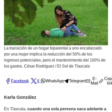
La transición de un hogar biparental a uno encabezado
por una mujer implica la reducción del 50% de los
ingresos potenciales, pero el mantenimiento del 100% de
los gastos. César Rodríguez
/
El Sol de Tlaxcala
E-
Cop
Facebook
X
WhatsApp
Telegram
Mail
lin
Karla González
En Tlaxcala,
cuando una sola persona saca adelante a