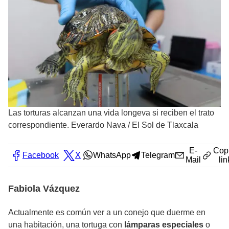
Las torturas alcanzan una vida longeva si reciben el trato
correspondiente. Everardo Nava
/
El Sol de Tlaxcala
E-
Cop
Facebook
X
WhatsApp
Telegram
Mail
lin
Fabiola Vázquez
Actualmente es común ver a un conejo que duerme en
una habitación, una tortuga con
lámparas especiales
o