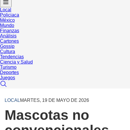
Local
Policiaca
México
Mundo
Finanzas
Análisis
Cartones
Gossip
Cultura
Tendencias
Ciencia y Salud
Turismo
Deportes
Juegos
LOCAL
MARTES, 19 DE MAYO DE 2026
Mascotas no