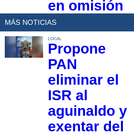
en omisión
MÁS NOTICIAS
LOCAL
Propone
PAN
eliminar el
ISR al
aguinaldo y
exentar del