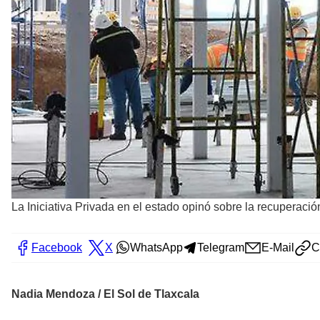
La Iniciativa Privada en el estado opinó sobre la recuperac
Facebook
X
WhatsApp
Telegram
E-Mail
C
Nadia Mendoza / El Sol de Tlaxcala