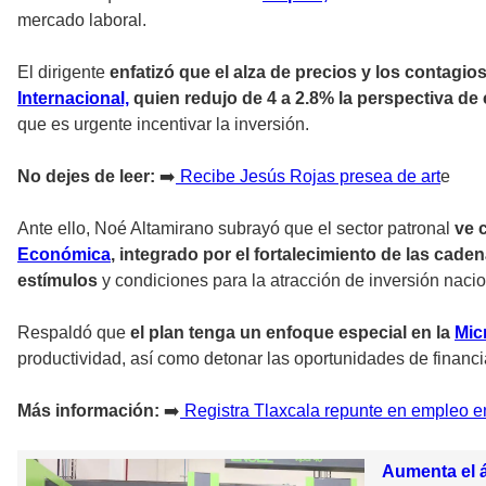
mercado laboral.
El dirigente
enfatizó que el alza de precios y los contagi
Internacional,
quien redujo de 4 a 2.8% la perspectiva de 
que es urgente incentivar la inversión.
No dejes de leer:
➡️
Recibe Jesús Rojas presea de art
e
Ante ello, Noé Altamirano subrayó que el sector patronal
ve 
Económica
, integrado por el fortalecimiento de las cad
estímulos
y condiciones para la atracción de inversión naciona
Respaldó que
el plan tenga un enfoque especial en la
Mic
productividad, así como detonar las oportunidades de financ
Más información:
➡️
Registra Tlaxcala repunte en empleo en 
Aumenta el á