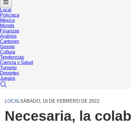
Local
Policiaca
México
Mundo
Finanzas
Análisis
Cartones
Gossip
Cultura
Tendencias
Ciencia y Salud
Turismo
Deportes
Juegos
LOCAL
SÁBADO, 19 DE FEBRERO DE 2022
Necesaria, la cola