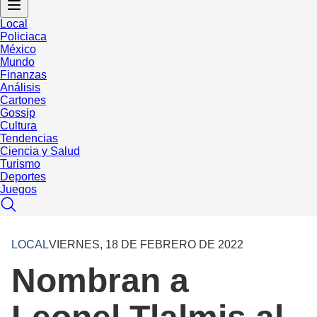
Local
Policiaca
México
Mundo
Finanzas
Análisis
Cartones
Gossip
Cultura
Tendencias
Ciencia y Salud
Turismo
Deportes
Juegos
LOCAL
VIERNES, 18 DE FEBRERO DE 2022
Nombran a