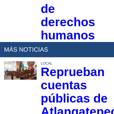
de
derechos
humanos
MÁS NOTICIAS
LOCAL
Reprueban
cuentas
públicas de
Atlangatepe