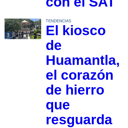
con el SAT
TENDENCIAS
El kiosco
3
de
Huamantla,
el corazón
de hierro
que
resguarda