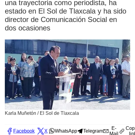
una trayectoria como periodista, ha
estado en El Sol de Tlaxcala y ha sido
director de Comunicación Social en
dos ocasiones
Karla Muñetón
/
El Sol de Tlaxcala
E-
Cop
Facebook
X
WhatsApp
Telegram
Mail
lin